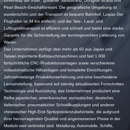
Greenway der Insel , goldener Sandstrand, Dongxia-Strand und
Pearl Beach-Geschäftsresort. Die geografische Umgebung ist
wunderschön und der Transport ist bequem Bahnhof, Luqiao Der
Flughafen ist 34 km entfernt, und der See-, Land- und
Luftlogistiktransport ist effizient und schnell und bietet eine starke
Garantie für die Sicherstellung der termingerechten Lieferung von
Waren.
Das Unternehmen verfügt über mehr als 60 aus Japan und
Taiwan importierte Kaltstauchmaschinen und fast 1.000
fortschrittliche CNC-Produktionsanlagen sowie verschiedene
vollautomatische Hilfsanlagen und komplette Einrichtungen.
Jahrzehntelange Produktionserfahrung und eine bescheidene
Lerneinstellung, basierend auf ständig aktualisierten Fortschritten
Technologie und Ausrüstung, das Unternehmen produziert eine
Reihe japanischer, amerikanischer, europäischer, deutscher,
italienischer, pneumatischer Schnellkupplungen und anderer
chinesischer High-End-Spritzpistolenzubehörteile, die aufgrund
ihrer hervorragenden Qualität und angemessenen Preise in der
Medizin weit verbreitet sind. Metalluray, Automobile, Schiffe,