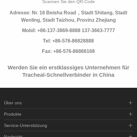
Scannen Sie den QR-Code
Adresse: Nr. 16 Beisha Road，Stadt Shitang, Stadt
Wenling, Stadt Taizhou, Provinz Zhejiang
Mobil: +86-137-3869-8888 137-3663-7777
Tel: +86-576-86828888
Fax: +86-576-86866168
Werden Sie ein erstklassiges Unternehmen für
Tracheal-Schnellverbinder in China
Über uns
Produkte
Service-Unterstützung
Nachricht