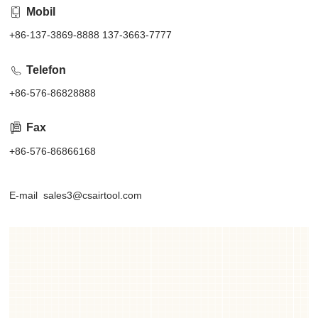
Mobil
+86-137-3869-8888 137-3663-7777
Telefon
+86-576-86828888
Fax
+86-576-86866168
E-mail sales3@csairtool.com