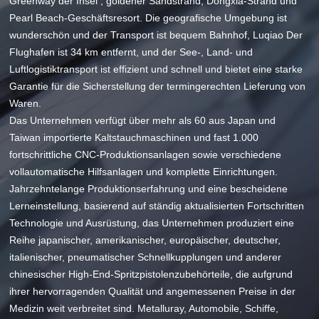
Greenway der Insel , goldener Sandstrand, Dongxia-Strand und
Pearl Beach-Geschäftsresort. Die geografische Umgebung ist
wunderschön und der Transport ist bequem Bahnhof, Luqiao Der
Flughafen ist 34 km entfernt, und der See-, Land- und
Luftlogistiktransport ist effizient und schnell und bietet eine starke
Garantie für die Sicherstellung der termingerechten Lieferung von
Waren.
Das Unternehmen verfügt über mehr als 60 aus Japan und
Taiwan importierte Kaltstauchmaschinen und fast 1.000
fortschrittliche CNC-Produktionsanlagen sowie verschiedene
vollautomatische Hilfsanlagen und komplette Einrichtungen.
Jahrzehntelange Produktionserfahrung und eine bescheidene
Lerneinstellung, basierend auf ständig aktualisierten Fortschritten
Technologie und Ausrüstung, das Unternehmen produziert eine
Reihe japanischer, amerikanischer, europäischer, deutscher,
italienischer, pneumatischer Schnellkupplungen und anderer
chinesischer High-End-Spritzpistolenzubehörteile, die aufgrund
ihrer hervorragenden Qualität und angemessenen Preise in der
Medizin weit verbreitet sind. Metalluray, Automobile, Schiffe,